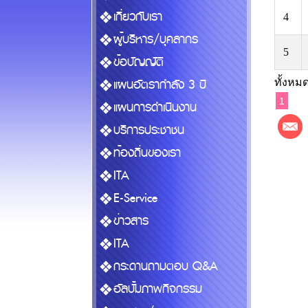
เกี่ยวกับเรา
4
ผู้บริหาร/บุคลากร
5
ข้อบัญญัติ
แผนอัตรากำลัง 3 ปี
ทั้งหมด
1
แผนการดำเนินงาน
บริการประชาชน
ท้องถิ่นของเรา
ITA
E-Service
ข่าวสาร
ITA
กระดานถามตอบ Q&A
อัลบั้มภาพกิจกรรม