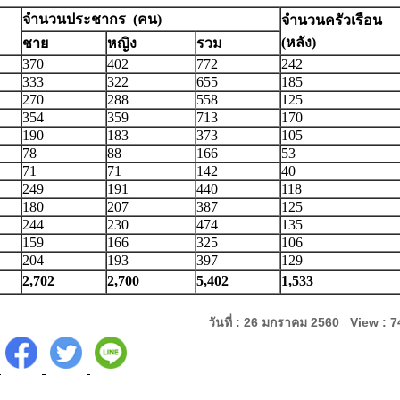
จำนวนประชากร
(
คน)
จำนวนครัวเรือน
(
หลัง)
ชาย
หญิง
รวม
370
402
772
242
333
322
655
185
270
288
558
125
354
359
713
170
190
183
373
105
78
88
166
53
71
71
142
40
249
191
440
118
180
207
387
125
244
230
474
135
159
166
325
106
204
193
397
129
2,702
2,700
5,402
1,533
วันที่ : 26 มกราคม 2560 View : 