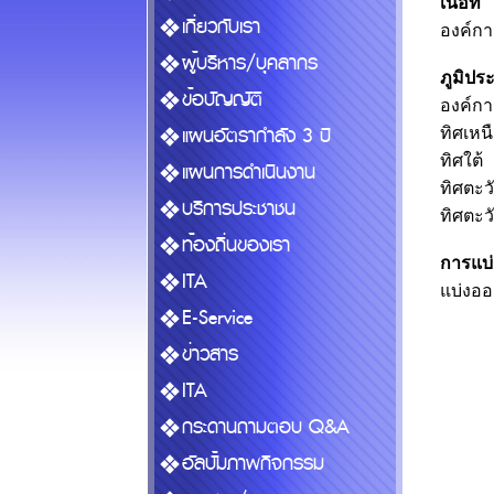
เนื้อที่
เกี่ยวกับเรา
องค์กา
ผู้บริหาร/บุคลากร
ภูมิปร
ข้อบัญญัติ
องค์กา
แผนอัตรากำลัง 3 ปี
ทิศเ
ทิศใ
แผนการดำเนินงาน
ทิศต
บริการประชาชน
ทิศต
ท้องถิ่นของเรา
การแบ
ITA
แบ่งออ
E-Service
ข่าวสาร
ITA
กระดานถามตอบ Q&A
อัลบั้มภาพกิจกรรม