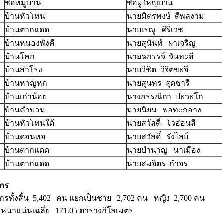
ชื่อหมู่บ้าน
ชื่อผู้ใหญ่บ้าน
บ้านหัวโทน
นายมิตรพงษ์ ดีพลงาม
บ้านตากแดด
นายเรณู ศิริเวช
บ้านหนองพังคี
นายสุนันท์ ผาเจริญ
บ้านโคก
นายฉกรรจ์ จันทะสี
บ้านสำโรง
นายวิชิต วิจิตขะจี
บ้านหาญหก
นายสุนทร สุดชารี
บ้านเก่าน้อย
นางกรรณิกา ปะวะโก
บ้านคำบอน
นายนิยม พลทะกลาง
บ้านหัวโทนใต้
นายสวัสดิ์ โวอ่อนสี
บ้านดอนหอ
นายสวัสดิ์ รังไสย์
บ้านตากแดด
นายบำนาญ นาเมือง
บ้านตากแดด
นายสมจิตร กำจร
กร
รทั้งสิ้น 5,402 คน แยกเป็นชาย 2,702 คน หญิง 2,700 คน
หนาแน่นเฉลี่ย 171.05 ตารางกิโลเมตร