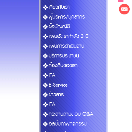
เกี่ยวกับเรา
ผู้บริหาร/บุคลากร
ข้อบัญญัติ
แผนอัตรากำลัง 3 ปี
แผนการดำเนินงาน
บริการประชาชน
ท้องถิ่นของเรา
ITA
E-Service
ข่าวสาร
ITA
กระดานถามตอบ Q&A
อัลบั้มภาพกิจกรรม